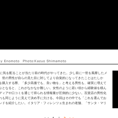
に気を配ることが当たり前の時代がやってきた。少し前に一世を風靡したメ
、世の男性が自らの見た目に対してより自覚的になってきたことはたしか
を購入する際、「多少高価でも、良い物を」と考える男性も、確実に増えて
ぶとなると、これがなかなか難しい。女性のように若い頃から経験値を積ん
ディアや口コミを通じて得られる情報量が圧倒的に少ない。百貨店の男性化
れも同じように見えて決め手に欠ける。今回はその中でも「これを選んでお
ンドを紹介したい。イタリア・フィレンツェ生まれの老舗、「サンタ・マリ