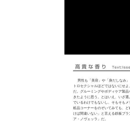
男性も「美容」や「身だしなみ」
トロセクシャルほどではないにせよ
だ。グルーミングやボディケア製品
きたように思う。とはいえ、いざ選
でいるわけでもないし、そもそもメ
粧品コーナーをのぞいてみても、ど
けば間違いない」と言える鉄板ブラ
ア・ノヴェッラ」だ。