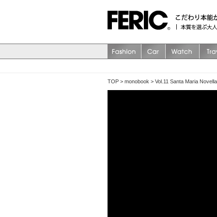
TOP
>
monobook
>
Vol.11 Santa Maria N