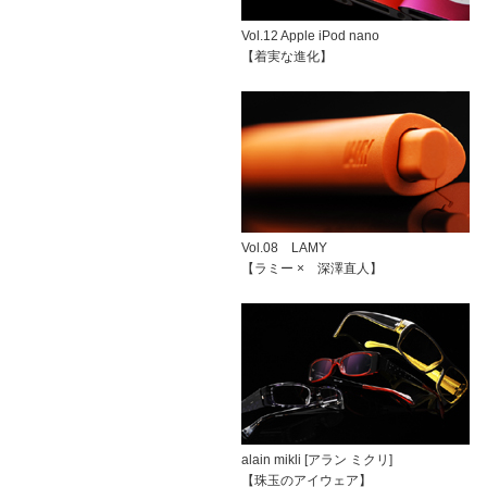
Vol.12 Apple iPod nano
【着実な進化】
Vol.08 LAMY
【ラミー × 深澤直人】
alain mikli [アラン ミクリ]
【珠玉のアイウェア】