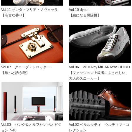
Vol.11 サンタ・マリア・ノヴェッラ
Vol.10 dyson
【高貴な香り】
【絵になる掃除機】
Vol.07 グローブ・トロッター
Vol.06 PUMA by MIHARAYASUHIRO
【旅へと誘う鞄】
【ファッション上級者にふさわしい、
大人のスニーカー】
Vol.03 バング＆オルフセン ベオビジ
Vol.02 ベルルッティ ウルティマ・コ
ョン 7-40
レクション