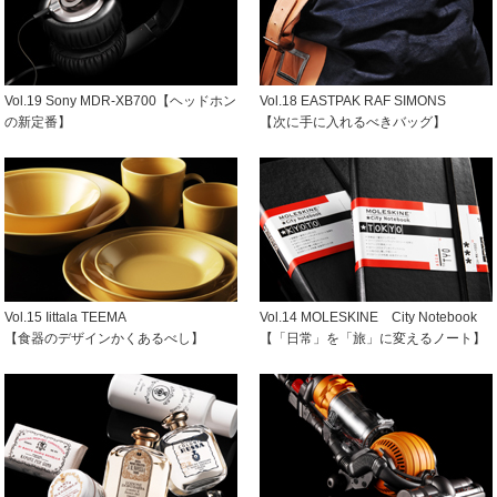
Vol.19 Sony MDR-XB700【ヘッドホン
Vol.18 EASTPAK RAF SIMONS
の新定番】
【次に手に入れるべきバッグ】
Vol.15 Iittala TEEMA
Vol.14 MOLESKINE City Notebook
【食器のデザインかくあるべし】
【「日常」を「旅」に変えるノート】