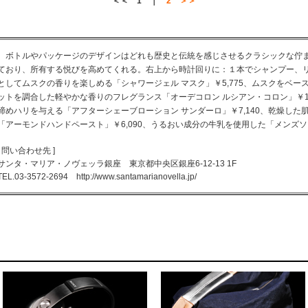
＜＜ 1 ｜
2 ＞＞
ボトルやパッケージのデザインはどれも歴史と伝統を感じさせるクラシックな佇
ており、所有する悦びを高めてくれる。右上から時計回りに：１本でシャンプー、
としてムスクの香りを楽しめる「シャワージェル マスク」￥5,775、ムスクをベー
ットを調合した軽やかな香りのフレグランス「オーデコロン ルシアン・コロン」￥14
締めハリを与える「アフターシェーブローション サンダーロ」￥7,140、乾燥した
「アーモンドハンドペースト」￥6,090、うるおい成分の牛乳を使用した「メンズソー
[ 問い合わせ先 ]
サンタ・マリア・ノヴェッラ銀座 東京都中央区銀座6-12-13 1F
TEL.03-3572-2694
http://www.santamarianovella.jp/