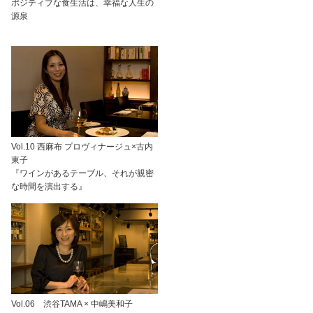
ポジティブな食生活は、幸福な人生の
源泉
Vol.10 西麻布 プロヴィナージュ×古内
東子
『ワインがあるテーブル、それが親密
な時間を演出する』
Vol.06 渋谷TAMA × 中嶋美和子