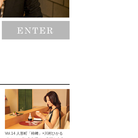
Vol.14 人形町「柿﨑」×川村ひかる