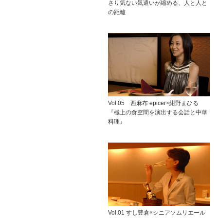
さり気ない気遣いが縮める、人と人と
の距離
Vol.05 西麻布 epicer×紺野まひる
『極上の食空間を演出する会話と中華
料理』
Vol.01 すし豊倉×シニアソムリエール