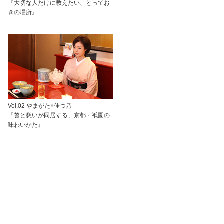
『大切な人だけに教えたい、とってお
きの場所』
Vol.02 やまがた×佳つ乃
『贅と憩いが同居する、京都・祇園の
味わいかた』