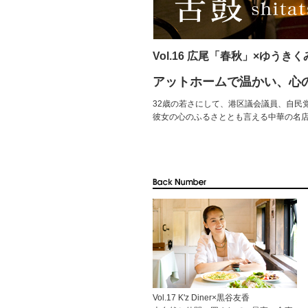
Vol.16 広尾「春秋」×ゆうきく
アットホームで温かい、心
32歳の若さにして、港区議会議員、自民
彼女の心のふるさととも言える中華の名
Vol.17 K'z Diner×黒谷友香