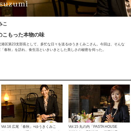
みこ
のこもった本物の味
党港区第23支部長として、多忙な日々を送るゆうきくみこさん。今回は、そんな
店「春秋」を訪れ、食生活といきいきとした美しさの秘密を伺った。
Vol.16 広尾「春秋」×ゆうきくみこ
Vol.15 丸の内「PASTA HOUSE