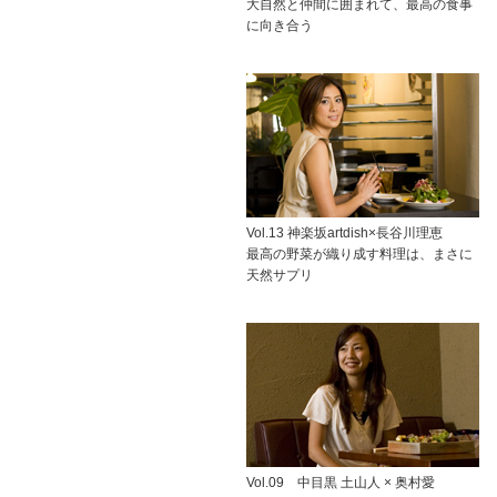
大自然と仲間に囲まれて、最高の食事
に向き合う
Vol.13 神楽坂artdish×長谷川理恵
最高の野菜が織り成す料理は、まさに
天然サプリ
Vol.09 中目黒 土山人 × 奥村愛