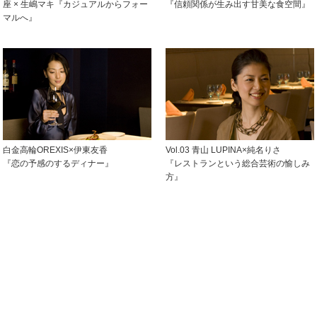
座 × 生嶋マキ『カジュアルからフォー
『信頼関係が生み出す甘美な食空間』
マルへ』
白金高輪OREXIS×伊東友香
Vol.03 青山 LUPINA×純名りさ
『恋の予感のするディナー』
『レストランという総合芸術の愉しみ
方』