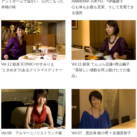
アットホームで温かい、心のこもった
AWkitchen TOKYO」×伊藤綾子
本物の味
心も体もお腹も充実、そして充電でき
る場所
Vol.12 銀座 ICONIC×やすみりえ
Vol.11 銀座 てんぷら近藤×西山繭子
“ときめき”のあるクリスマスディナー
『美味しい感動を呼ぶ揚げたての逸
品』
Vol.08 アルマーニ / リストランテ銀
Vol.07 恵比寿 鮨小野 × 吉瀬美智子