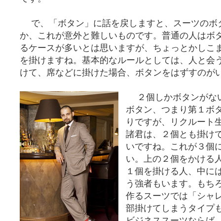
で、「ボタン」に話を戻しますと、スーツのボ
か、これが意外と難しいものです。普通の人はボ
るケースが多いとは思いますが、ちょっとかしこ
を掛けますね。基本的なルールとしては、人と会
けて、席などに掛けた場合、ボタンをはずすのが
２個しかボタンがない
ボタン、つまり第１ボ
りですが、リクルート
諸君は、２個とも掛け
いですね。これが３個
い。上の２個をかける
１個を掛ける人、中に
う強者もいます。もち
作るスーツでは「シャ
部掛けてしまうタイプ
ビジネススーツならば