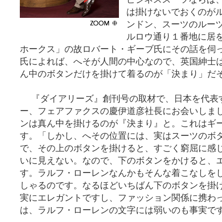
は掛けないでおくのが
ンドン、スーツのルー
ルロウ通り１番地に居
ホークス」の故ロバート・ギーブ氏にその話を伺
氏によれば、へそが人間の中心なので、英国紳士
ん中のボタンだけを掛けて着るのが「決まり」だ
『ダイアリーズ』創刊号の取材で、日本を代表
ー、フェアファクスの慶伊道彦社長にお会いしま
ンは真ん中を掛けるのが『決まり』と。これはギ
す。「しかし、へその位置には、実はスーツのボ
で、その上のボタンを掛けると、すごく窮屈に感
いに見えない。なので、下のボタンをかけると、
す。ラルフ・ローレンなんかもそんな着こなしを
しゃるのです。なるほどいちばん下のボタンを掛
実にエレガントですし、ファッション関係に携わ
は、ラルフ・ローレンの文字には弱いのも事実で