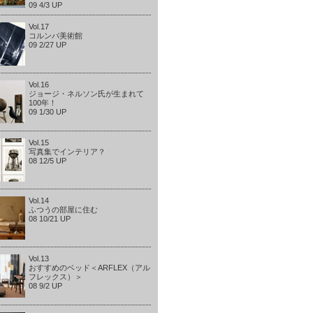
09 4/3 UP
Vol.17
コルンバ美術館
09 2/27 UP
Vol.16
ジョージ・ネルソン氏が生まれて
100年！
09 1/30 UP
Vol.15
写真集でインテリア？
08 12/5 UP
Vol.14
ふつうの部屋に住む
08 10/21 UP
Vol.13
おすすめのベッド＜ARFLEX（アル
フレックス）＞
08 9/2 UP