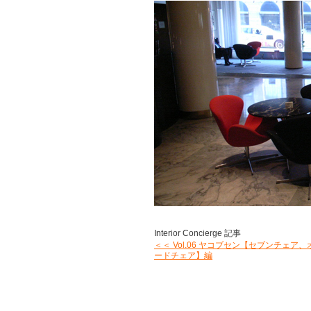
Interior Concierge 記事
＜＜ Vol.06 ヤコブセン【セブンチェア
ードチェア】編