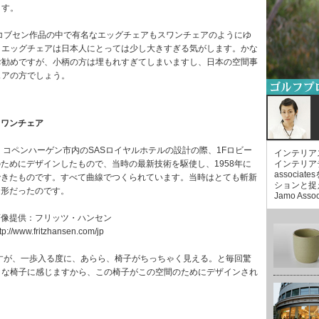
ます。
ブセン作品の中で有名なエッグチェアもスワンチェアのようにゆ
、エッグチェアは日本人にとっては少し大きすぎる気がします。かな
お勧めですが、小柄の方は埋もれすぎてしまいますし、日本の空間事
ェアの方でしょう。
スワンチェア
コペンハーゲン市内のSASロイヤルホテルの設計の際、1Fロビー
インテリア
のためにデザインしたもので、当時の最新技術を駆使し、1958年に
インテリア
associ
できたものです。すべて曲線でつくられています。当時はとても斬新
ションと捉
な形だったのです。
Jamo Asso
画像提供：フリッツ・ハンセン
tp://www.fritzhansen.com/jp
が、一歩入る度に、あらら、椅子がちっちゃく見える。と毎回驚
きな椅子に感じますから、この椅子がこの空間のためにデザインされ