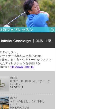
スタイリスト。
デザイナー高橋紀人と共にJamo
atesを設立。衣・食・住をトータルでファッ
えたディレクションを手掛ける
ciates：
http://www.jamo.jp/
Vol.19
最後に、昨日出会った「ずーっと
いいモノ」
09 5/22 UP
Vol.18
ケルンのおまけ。これは欲し
い！！
MANUFACTUM