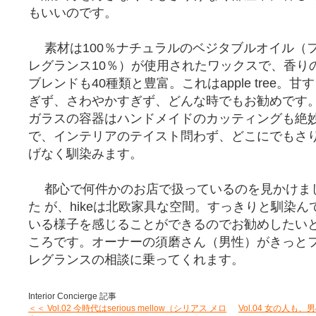
もいいのです。
素材は100％ナチュラルのベジタブルオイル（
レグランス10％）が使用されたワックスで、香り
ブレンドも40種類と豊富。これはapple tree。甘す
ぎず、さわやかすぎず、どんな時でもお勧めです
ガラスの容器はハンドメイドのカッティングも絶
で、インテリアのテイスト問わず、どこにでもさ
げなく馴染みます。
都心で何件かのお店で扱っているのを見かけま
た が、hikeは北欧家具な空間。すっきりと馴染ん
いる様子を感じることができるのでお勧めしたい
ころです。オーナーの須磨さん（男性）がきっと
レグランスの相談に乗ってくれます。
Interior Concierge 記事
＜＜ Vol.02 今時代はserious mellow（シリアス メロ
Vol.04 女の人