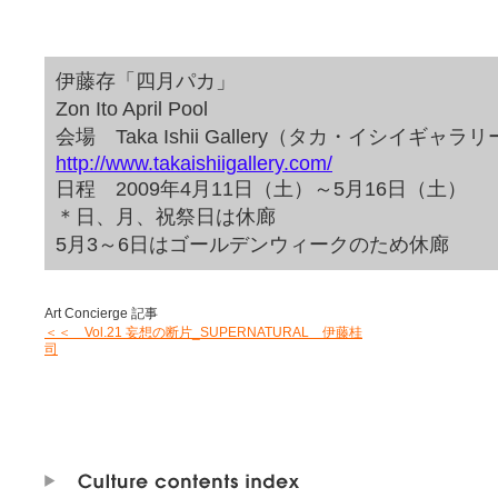
伊藤存「四月パカ」
Zon Ito April Pool
会場 Taka Ishii Gallery（タカ・イシイギャラ
http://www.takaishiigallery.com/
日程 2009年4月11日（土）～5月16日（土）
＊日、月、祝祭日は休廊
5月3～6日はゴールデンウィークのため休廊
Art Concierge 記事
＜＜ Vol.21 妄想の断片_SUPERNATURAL 伊藤桂
司