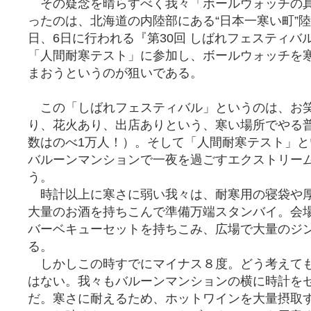
その疑念を晴らすべく我々「ボールウォッチの
ったのは、北海道の内陸部にある“日本一寒い町”陸
日、6日に行われる『第30回 しばれフェスティバ
「人間耐寒テスト」に参加し、ボールウォッチを
まおうというのが狙いである。
この「しばれフェスティバル」というのは、お
り、花火あり、出店ありという、寒い場所でやる
数はのべ1万人！）。そして「人間耐寒テスト」
バルーンマンションで一夜を過ごすエクストリー
う。
時計以上に寒さに弱い我々は、耐寒用の寝袋や
大量のお酒を持ちこんで準備万端スタンバイ。会
バーベキューセットを持ちこみ、広場で大量のジ
る。
しかしこの時すでにマイナス８度。どう考えて
はない。我々もバルーンマンションの横に時計を
だ。寒さに耐えるため、ホットワインを大量摂取