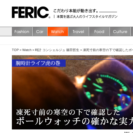
TOP
>
Watch
>
時計 コンシェルジュ 篠田哲生
>
凍死寸前の寒空の下で確認したボ