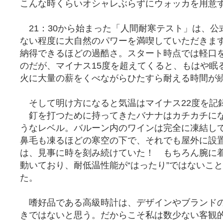
こんな時くらいオシャレぶらずにウォッカを用意
21：30から始まった「人間耐寒テスト」は、公
ない程度に大自然のパワーを満喫していただきます
納得できるほどの過酷さ。スタート時点では軽口
のだが、マイナス15度を超えてくると、もはや眠
火に大量の薪をくべながらひたすら耐える時間が
そして明け方になると気温はマイナス22度を記
釘を打つために持ってきたバナナはカチカチに
うなレベル。バルーン内のワインは完全に凍結し
鼻毛も凍るほどの寒空の下で、それでも屋外に設
は、見事に時を刻み続けていた！ もちろん腕に
動いており、耐低温性能が“はったり”ではないこ
た。
嗜好品である高級時計は、デザインやブランド
きではないと思う。だからこそ私は数少ない客観的