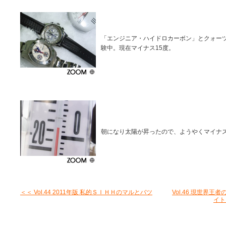
「エンジニア・ハイドロカーボン」とクォー
験中。現在マイナス15度。
朝になり太陽が昇ったので、ようやくマイナス
＜＜ Vol.44 2011年版 私的ＳＩＨＨのマルとバツ
Vol.46 現世界
イト