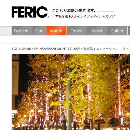
TOP
>
Watch
>
SHINSAIBASHI NIGHT CRUISE
>
御堂筋イルミネーション ～2/1