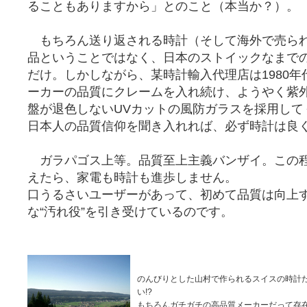
ることもありますから」とのこと（本当か？）。
もちろん送り返される時計（そして海外で売ら
品ということではなく、日本のストイックなまで
だけ。しかしながら、某時計輸入代理店は1980
ーカーの品質にクレームを入れ続け、ようやく紫
盤が退色しないUVカットの風防ガラスを採用して
日本人の品質信仰を聞き入れれば、必ず時計は良
ガラパゴス上等。品質至上主義バンザイ。この
えたら、家電も時計も進歩しません。
口うるさいユーザーがあって、初めて品質は向上
な“汚れ役”を引き受けているのです。
のんびりとした山村で作られるスイスの時計
い!?
もちろんガチガチの高品質メーカーだって存