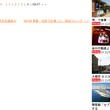
EV
｜
1
｜
2
｜
3
｜ 4 ｜NEXT ＞＞
湾」で食事・
世界文化遺産の
Vol.06 青森・弘前で出逢った、絶品フレンチ ＞＞
10 11/
金や不動産よ
10 11/
大都市 オス
10 11/
華客船「セブ
する