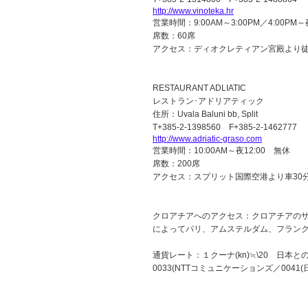
http://www.vinoteka.hr
営業時間：9:00AM～3:00PM／4:00PM～
席数：60席
アクセス：ディオクレティアン宮殿より徒
RESTAURANT ADLIATIC
レストラン･アドリアティック
住所：Uvala Baluni bb, Split
T+385-2-1398560 F+385-2-1462777
http://www.adriatic-graso.com
営業時間：10:00AM～夜12:00 無休
席数：200席
アクセス：スプリット国際空港より車30
クロアチアへのアクセス：クロアチアの
によってパリ、アムステルダム、フラン
通貨レート：１クーナ(kn)≒\20 日本と
0033(NTTコミュニケーションズ／0041