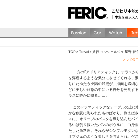
TOP
>
Travel
>
旅行 コンシェルジュ 星野 智
＜＜ PR
一方の｢アドリアティック｣。テラスか
を浮遊するような気分にさせてくれる、
りにたゆたう夕陽の残照が、海面を繊細
どに美しい旅愁の中にいる自分を発見す
ラスに静かに映る……。
このドラマティックなテーブルの上に現
かな創意に彩られたものばかり。例えば
スに、オリーブのパスタを織り込んだパ
るいは刳り抜いたパンのボウルに、白身
たした魚料理。それらがシンプルモダン
オブジェのような美しさを与えられ、ゲ