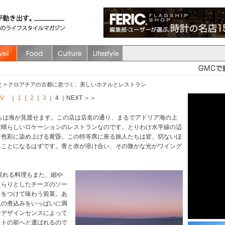
之
>
クロアチアの古都に息づく、美しいホテルとレストラン
EV
｜
1
｜
2
｜
3
｜ 4 ｜NEXT ＞＞
らは海が見渡せます。この店は店名の通り、まるでアドリア海の上
素晴らしいロケーションのレストランなのです。とりわけ水平線の辺
な色彩に染め上げる黄昏。この特等席に座る旅人たちは皆、切ないほ
ることになるはずです。青と赤が溶け合い、その微かな光がワイング
れる料理もまた、細や
さらりとしたチーズのソー
イをつけて味わう前菜。あ
魚の煮込みをいっぱいに満
なデザインセンスによって
ストの前へと運ばれるので