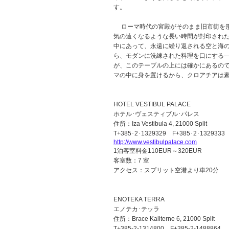
す。
ローマ時代の宮殿がそのまま旧市街を形
気の遠くなるような長い時間が封印され
中にあって、永遠に繰り返される空と海
ら、モダンに洗練された料理を口にする
が、このテーブルの上には確かにあるの
マの中に身を置けるから、クロアチアは
HOTEL VESTIBUL PALACE
ホテル･ヴェスティブル･パレス
住所：Iza Vestibula 4, 21000 Split
T+385･2･1329329 F+385･2･1329333
http://www.vestibulpalace.com
1泊客室料金110EUR～320EUR
客室数：7 室
アクセス：スプリット空港より車20分
ENOTEKA TERRA
エノテカ･テッラ
住所：Brace Kaliterne 6, 21000 Split
T+385-2-1314800 F+385-2-1488864