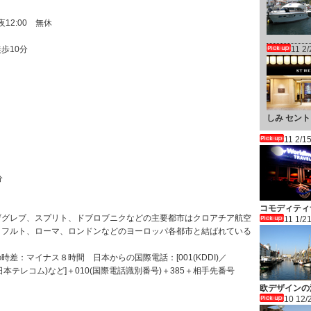
夜12:00 無休
歩10分
11 2
しみ セント
11 2/1
分
コモディティ
ザグレブ、スプリト、ドブロブニクなどの主要都市はクロアチア航空
11 1/2
クフルト、ローマ、ロンドンなどのヨーロッパ各都市と結ばれている
の時差：マイナス８時間 日本からの国際電話：[001(KDDI)／
(日本テレコム)など]＋010(国際電話識別番号)＋385＋相手先番号
欧デザインの
10 12/