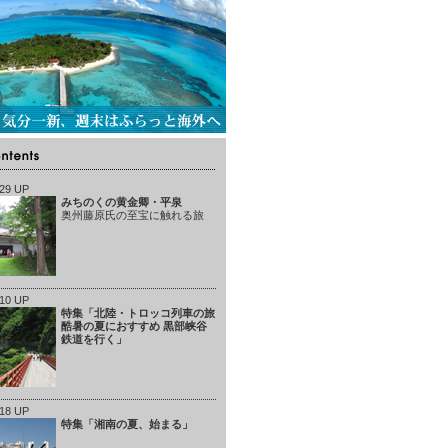
/29 UP
みちのくの黄金卿・平泉
奥州藤原氏の至宝に触れる旅
/10 UP
特集「北陸・トロッコ列車の旅
酷暑の夏におすすめ 黒部峡谷
鉄道を行く」
/18 UP
特集「湘南の夏、始まる」