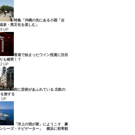
特集「沖縄の先にある小国「台
温泉・異文化を楽しむ」
29 UP
香港で始まったワイン投資に注目
りも確実！？
22 UP
街に芸術があふれている 北欧の
ロを旅する
5 UP
「洋上の我が家」にようこそ 豪
ンシーズ・ナビゲーター」 横浜に初寄航