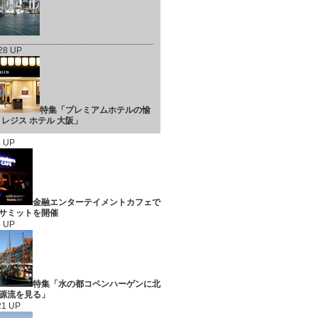
/28 UP
特集「プレミアムホテルの愉
 レジス ホテル 大阪」
5 UP
金融エンターテイメントカフェで
サミットを開催
1 UP
特集「水の都コペンハーゲンに北
源流を見る」
21 UP