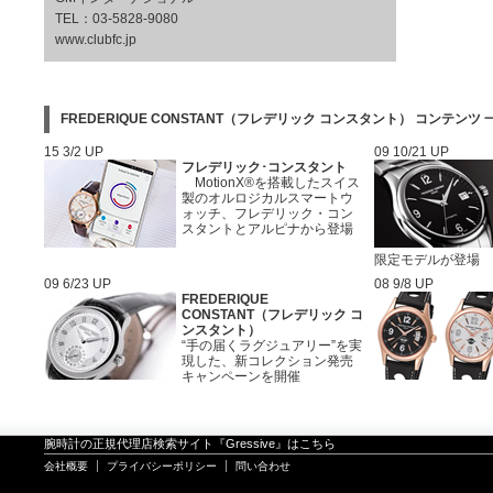
TEL：03-5828-9080
www.clubfc.jp
FREDERIQUE CONSTANT（フレデリック コンスタント） コンテンツ 
15 3/2 UP
09 10/21 UP
フレデリック･コンスタント
MotionX®を搭載したスイス
製のオルロジカルスマートウ
ォッチ、フレデリック・コン
スタントとアルピナから登場
限定モデルが登場
09 6/23 UP
08 9/8 UP
FREDERIQUE
CONSTANT（フレデリック コ
ンスタント）
“手の届くラグジュアリー”を実
現した、新コレクション発売
キャンペーンを開催
腕時計の正規代理店検索サイト『Gressive』はこちら
会社概要
プライバシーポリシー
問い合わせ