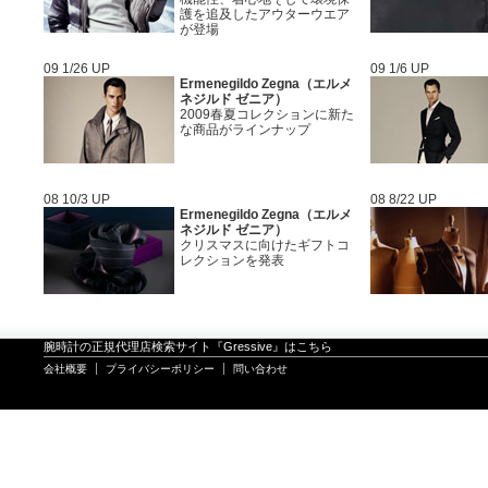
護を追及したアウターウエア
が登場
09 1/26 UP
09 1/6 UP
Ermenegildo Zegna（エルメ
ネジルド ゼニア）
2009春夏コレクションに新た
な商品がラインナップ
08 10/3 UP
08 8/22 UP
Ermenegildo Zegna（エルメ
ネジルド ゼニア）
クリスマスに向けたギフトコ
レクションを発表
腕時計の正規代理店検索サイト『Gressive』はこちら
会社概要
プライバシーポリシー
問い合わせ