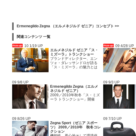
Ermenegildo Zegna （エルメネジルド ゼニア）コンセプト >>
関連コンテンツ 一覧
10 1/19 UP
09 4/28 UP
エルメネジルド ゼニア「ス・
ミズーラ」トランクショー
ブランドディレクター、エン
ツォ・ダレッサンドロが語る
「ス・ミズーラ」の魅力とは
09 9/8 UP
09 9/3 UP
Ermenegildo Zegna（エルメ
ネジルド ゼニア）
2009／2010年秋冬「ス・ミズ
ーラ トランクショー」開催
09 8/26 UP
09 7/10 UP
Zegna Sport（ゼニア スポー
ツ） 2009／2010年 秋冬コレ
クション
機能性、着心地そして環境保