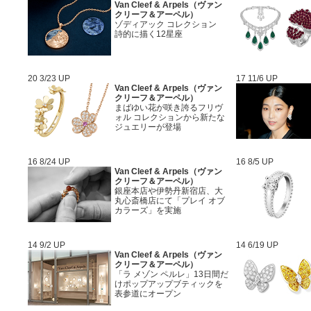
Van Cleef & Arpels（ヴァン
クリーフ＆アーペル）
ゾディアック コレクション
詩的に描く12星座
20 3/23 UP
17 11/6 UP
Van Cleef & Arpels（ヴァン
クリーフ＆アーペル）
まばゆい花が咲き誇るフリヴ
ォル コレクションから新たな
ジュエリーが登場
16 8/24 UP
16 8/5 UP
Van Cleef & Arpels（ヴァン
クリーフ＆アーペル）
銀座本店や伊勢丹新宿店、大
丸心斎橋店にて「プレイ オブ
カラーズ」を実施
14 9/2 UP
14 6/19 UP
Van Cleef & Arpels（ヴァン
クリーフ＆アーペル）
「ラ メゾン ペルレ」13日間だ
けポップアップブティックを
表参道にオープン