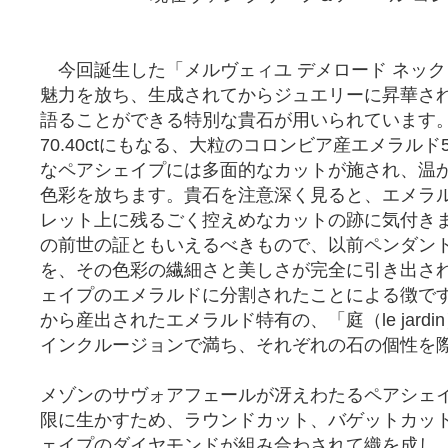
今回誕生した「メルヴェィユ デメロード ネッ
魅力を放ち、生成されてからジュエリーに昇華さ
語ることができる特別な貴石が用いられています
70.40ctにもなる、大粒のコロンビア産エメラル
なペアシェイプには多面的なカットが施され、温
色彩を放ちます。貴石を注意深く見ると、エメラ
レット上に残るごく控えめなカットの跡に気付き
の前世の証ともいえるべきもので、以前ペンダン
を、その色彩の繊細さと美しさが完全に引き出さ
ェイプのエメラルドに分割されたことによる徴で
から産出されたエメラルド特有の、「庭（le jard
インクルージョンで満ち、それぞれの石の個性を
メゾンのサヴォアフェールが冴えわたるペアシェイ
限に生かすため、ラウンドカット、バゲットカッ
ェイプのダイヤモンドが組み合わされて織を成し