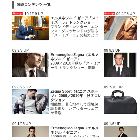
関連コンテンツ 一覧
10 1/19 UP
09 4/28 UP
エルメネジルド ゼニア「ス・
ミズーラ」トランクショー
ブランドディレクター、エン
ツォ・ダレッサンドロが語る
「ス・ミズーラ」の魅力とは
09 9/8 UP
09 9/3 UP
Ermenegildo Zegna（エルメ
ネジルド ゼニア）
2009／2010年秋冬「ス・ミズ
ーラ トランクショー」開催
09 8/26 UP
09 7/10 UP
Zegna Sport（ゼニア スポー
ツ） 2009／2010年 秋冬コレ
クション
機能性、着心地そして環境保
護を追及したアウターウエア
が登場
09 1/26 UP
09 1/6 UP
Ermenegildo Zegna（エルメ
ネジルド ゼニア）
2009春夏コレクションに新た