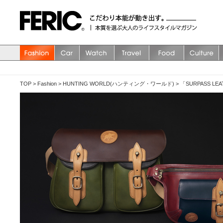
TOP
>
Fashion
>
HUNTING WORLD(ハンティング・ワールド)
>
「SURPASS L