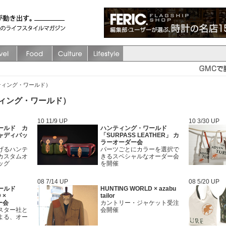
ハンティング・ワールド）
ンティング・ワールド）
10 11/9 UP
10 3/30 UP
ールド カ
ハンティング・ワールド
ャディバッ
「SURPASS LEATHER」 カ
ラーオーダー会
げるハンテ
パーツごとにカラーを選択で
カスタムオ
きるスペシャルなオーダー会
ッグ
を開催
08 7/14 UP
08 5/20 UP
ールド
HUNTING WORLD × azabu
 ×
tailor
ー会
カントリー・ジャケット受注
スター社と
会開催
よる、オー