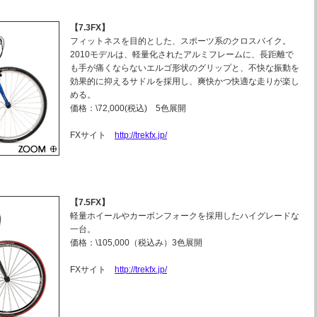
【7.3FX】
フィットネスを目的とした、スポーツ系のクロスバイク。
2010モデルは、軽量化されたアルミフレームに、長距離で
も手が痛くならないエルゴ形状のグリップと、不快な振動を
効果的に抑えるサドルを採用し、爽快かつ快適な走りが楽し
める。
価格：\72,000(税込) 5色展開
FXサイト
http://trekfx.jp/
【7.5FX】
軽量ホイールやカーボンフォークを採用したハイグレードな
一台。
価格：\105,000（税込み）3色展開
FXサイト
http://trekfx.jp/