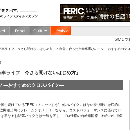
転車ライフ 今さら聞けないはじめ方」
>
自分に合った自転車選びのコツ ―おすすめのク
転車ライフ 今さら聞けないはじめ方」
ツ ―おすすめのクロスバイク―
勝ち続けているTREK（トレック）が、他のバイクにはない乗り味に徹底的に
は上位機種と同じフレームジオメトリーながら、コストパフォーマンスに優れてい
ィは単なるお洒落バイクとは一線を画し、プロ仕様の自転車同様、独自の生涯保