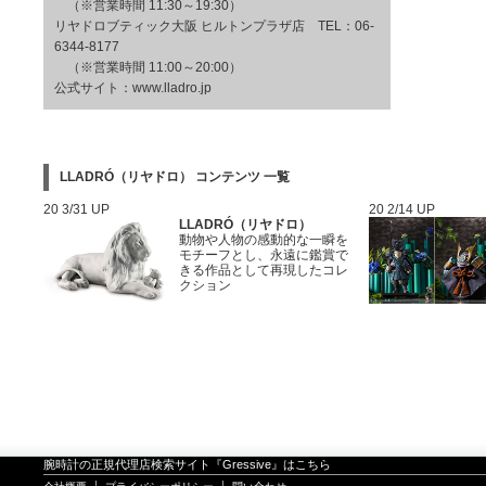
（※営業時間 11:30～19:30）
リヤドロブティック大阪 ヒルトンプラザ店 TEL：06-
6344-8177
（※営業時間 11:00～20:00）
公式サイト：
www.lladro.jp
LLADRÓ（リヤドロ） コンテンツ 一覧
20 3/31 UP
20 2/14 UP
LLADRÓ（リヤドロ）
動物や人物の感動的な一瞬を
モチーフとし、永遠に鑑賞で
きる作品として再現したコレ
クション
腕時計の正規代理店検索サイト『Gressive』はこちら