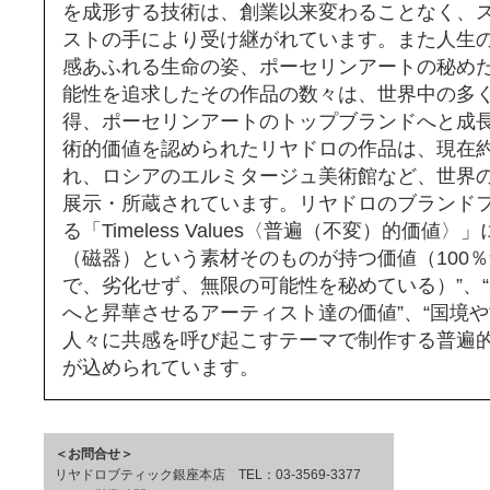
を成形する技術は、創業以来変わることなく、
ストの手により受け継がれています。また人生
感あふれる生命の姿、ポーセリンアートの秘め
能性を追求したその作品の数々は、世界中の多
得、ポーセリンアートのトップブランドへと成
術的価値を認められたリヤドロの作品は、現在約
れ、ロシアのエルミタージュ美術館など、世界
展示・所蔵されています。リヤドロのブランド
る「Timeless Values〈普遍（不変）的価値
（磁器）という素材そのものが持つ価値（100
で、劣化せず、無限の可能性を秘めている）”、
へと昇華させるアーティスト達の価値”、“国境
人々に共感を呼び起こすテーマで制作する普遍的
が込められています。
＜お問合せ＞
リヤドロブティック銀座本店 TEL：03-3569-3377