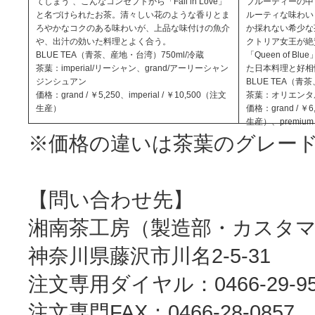
てしまう”、こんなコンセプトから「Fall in Love」
ブルーティーの中
と名づけられたお茶。清々しい花のような香りとま
ルーティな味わい
ろやかなコクのある味わいが、上品な味付けの魚介
か採れない希少な
や、出汁の効いた料理とよく合う。
クトリア女王が絶
BLUE TEA（青茶、産地・台湾）750ml/冷蔵
「Queen of 
茶葉：imperial/リーシャン、grand/アーリーシャン
た日本料理と好相
ジンシュアン
BLUE TEA（青
価格：grand / ￥5,250、imperial / ￥10,500（注文
茶葉：オリエンタ
生産）
価格：grand / ￥6,
生産）、premium 
※価格の違いは茶葉のグレー
【問い合わせ先】
湘南茶工房（製造部・カスタ
神奈川県藤沢市川名2-5-31
注文専用ダイヤル：0466-29-95
注文専門FAX：0466-28-0857