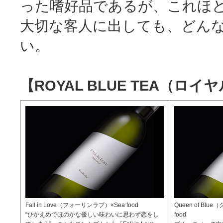
った嗜好品であるが、これほ
大切な客人に出しても、どん
い。
【ROYAL BLUE TEA（ロ
Fall in Love（フォーリンラブ）×Sea food
Queen of Bl
“ひかえめでほのかな優しい味わいに思わず恋をし
food