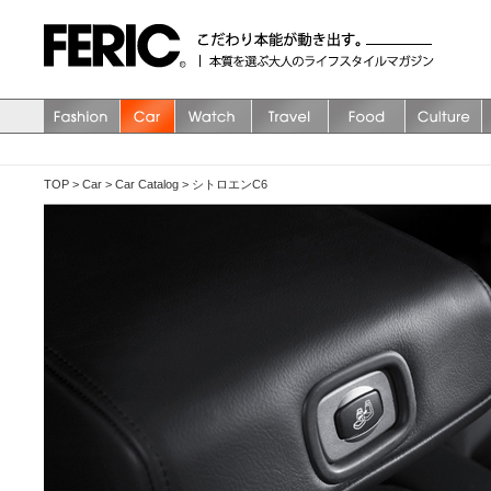
TOP
>
Car
>
Car Catalog
>
シトロエンC6