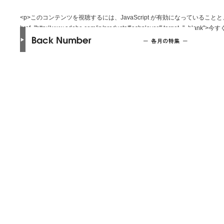
<p>このコンテンツを視聴するには、JavaScript が有効になっていることと、最新バ
href="http://www.adobe.com/jp/products/flashplayer/" target="_bl