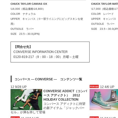
CHUCK TAYLOR CANVAS OX
CHUCK TAYLOR MATE
\16,000（税込価格\16,800）
\17,000（税込価格\17
COLOR ナチュラル
COLOR レパード
UPPER キャンバス（※一部ライニングにピッグスキンを使
UPPER キャンバス
用）
OUTSOLE ラバー
OUTSOLE ラバー
SIZE 23.5～30.0(JP
SIZE 23.5～30.0(JPN)
【問合せ先】
CONVERSE INFORMATION CENTER
0120-819-217（9：00－18：00）月曜～土曜
コンバース ― CONVERSE ― コンテンツ一覧
12 9/28 UP
12 4/6 UP
CONVERSE ADDICT（コンバ
ース アディクト） 2012
HOLIDAY COLLECTION
コンバース アディクトに待望
の新アイテム「ジャックパー
セル」が満を持して登場